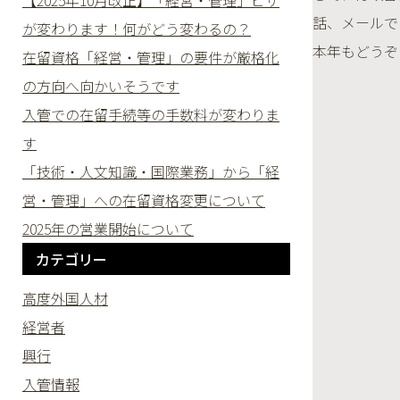
【2025年10月改正】「経営・管理」ビザ
話、メールで
が変わります！何がどう変わるの？
本年もどうぞ
在留資格「経営・管理」の要件が厳格化
の方向へ向かいそうです
入管での在留手続等の手数料が変わりま
す
「技術・人文知識・国際業務」から「経
営・管理」への在留資格変更について
2025年の営業開始について
カテゴリー
高度外国人材
経営者
興行
入管情報